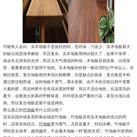
可能有人会问，实木地板不是挺好的吗，也环保，污染少。实木地板最大
的缺点就是保养麻烦，而且复杂。实木地板用得比较久了，如果不保养，
就会失去原有的光泽，而且当天气潮湿的时候，木地板容易发胀，出现变
形，最重要的是不能用于地热。实木地板的价格一般在300元/平米以上。价
格比较贵。复合地板相对来说比较耐磨，但是缺点比较多，复合板是木粉
通过胶压制而成，这种地板不透气，遇水发胀。由于木粉压制过程中需要
大量的胶，而这种胶中含有高浓度的甲醛，所以不适合地热，在温度高的
夏天，会散发出刺鼻的甲醛味道，对环境造成严重的污染，甚至出现白血
病。所以复合地板是最不该选择的。
那么真正的
竹地板
有什么优点呢？
其实在国外很多居民都会铺设竹地板，竹地板具有实木地板的优点的同
时，还有其他优点。
竹地板
更为透气，尤其是夏天，特别凉爽。竹地板不
用特意去保养，越用越亮，不会像木地板一样“黯然失色”。竹地板中使用的