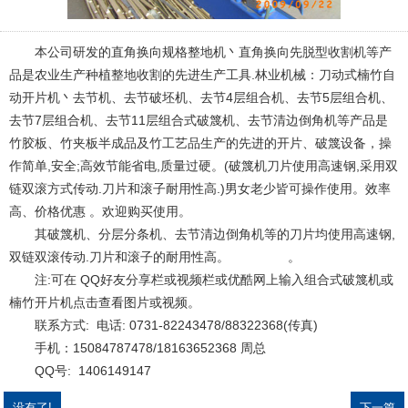
本公司研发的直角换向规格整地机丶直角换向先脱型收割机等产
品是农业生产种植整地收割的先进生产工具.林业机械：刀动式楠竹自
动开片机丶去节机、去节破坯机、去节4层组合机、去节5层组合机、
去节7层组合机、去节11层组合式破篾机、去节清边倒角机等产品是
竹胶板、竹夹板半成品及竹工艺品生产的先进的开片、破篾设备，操
作简单,安全;高效节能省电,质量过硬。(破篾机刀片使用高速钢,采用双
链双滚方式传动.刀片和滚子耐用性高.)男女老少皆可操作使用。效率
高、价格优惠 。欢迎购买使用。
其破篾机、分层分条机、去节清边倒角机等的刀片均使用高速钢,
双链双滚传动.刀片和滚子的耐用性高。 。
注:可在 QQ好友分享栏或视频栏或优酷网上输入组合式破篾机或
楠竹开片机点击查看图片或视频。
联系方式: 电话: 0731-82243478/88322368(传真)
手机：15084787478/18163652368 周总
QQ号: 1406149147
没有了!
下一篇